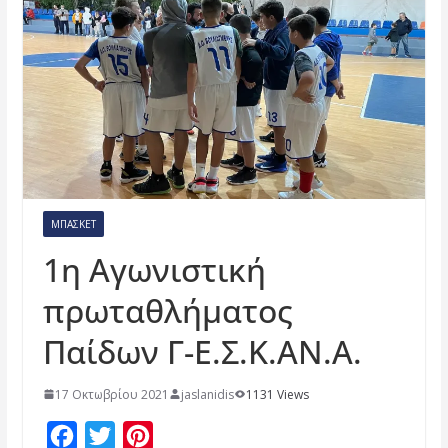
ΜΠΆΣΚΕΤ
1η Αγωνιστική
πρωταθλήματος
Παίδων Γ-Ε.Σ.Κ.ΑΝ.Α.
17 Οκτωβρίου 2021
jaslanidis
1131 Views
F
T
P