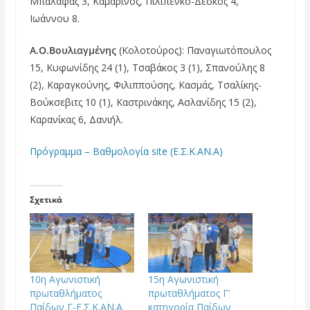
Μπαλάφας 3, Καμαρίνος, Πιλιπένκο-Δέσκος 4,
Ιωάννου 8.
Α.Ο.Βουλιαγμένης
(Κολοτούρος): Παναγιωτόπουλος
15, Κυφωνίδης 24 (1), Τσαβάκος 3 (1), Σπανούλης 8
(2), Καραγκούνης, Φιλιππούσης, Κασμάς, Τσαλίκης-
Βούκσεβιτς 10 (1), Καστρινάκης, Ασλανίδης 15 (2),
Καρανίκας 6, Δανιήλ.
Πρόγραμμα – Βαθμολογία site (Ε.Σ.Κ.ΑΝ.Α)
Σχετικά
10η Αγωνιστική
15η Αγωνιστική
πρωταθλήματος
πρωταθλήματος Γ’
Παίδων Γ-Ε.Σ.Κ.ΑΝ.Α.
κατηγορία Παίδων