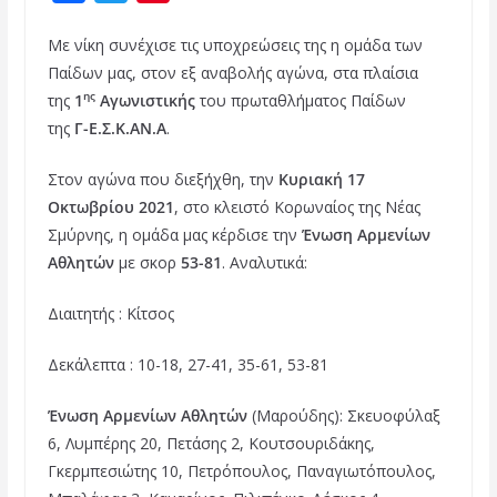
a
w
i
Με νίκη συνέχισε τις υποχρεώσεις της η ομάδα των
c
i
n
Παίδων μας, στον εξ αναβολής αγώνα, στα πλαίσια
e
t
t
ης
της
1
Αγωνιστικής
του πρωταθλήματος Παίδων
b
t
e
της
Γ-Ε.Σ.Κ.ΑΝ.Α
.
o
e
r
Στον αγώνα που διεξήχθη, την
Κυριακή 17
o
r
e
Οκτωβρίου 2021
, στο κλειστό Κορωναίος της Νέας
k
s
Σμύρνης, η ομάδα μας κέρδισε την
Ένωση Αρμενίων
t
Αθλητών
με σκορ
53-81
. Αναλυτικά:
Διαιτητής : Κίτσος
Δεκάλεπτα : 10-18, 27-41, 35-61, 53-81
Ένωση Αρμενίων Αθλητών
(Μαρούδης): Σκευοφύλαξ
6, Λυμπέρης 20, Πετάσης 2, Κουτσουριδάκης,
Γκερμπεσιώτης 10, Πετρόπουλος, Παναγιωτόπουλος,