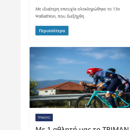
Με ιδιαίτερη επιτυχία ολοκληρώθηκε το 13ο
Ψαθathlon, που διεξήχθη
Περισσότερα
ΤΡΊΑΘΛΟ
Με 1 αθλητή μας το TRIMAN