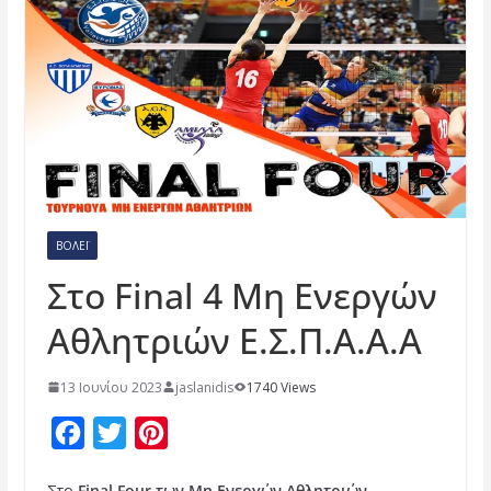
ΒΌΛΕΪ
Στο Final 4 Μη Ενεργών
Αθλητριών Ε.Σ.Π.Α.Α.Α
13 Ιουνίου 2023
jaslanidis
1740 Views
F
T
P
a
w
i
Στο
Final Four των Μη Ενεργών Αθλητριών