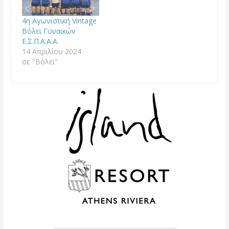
4η Αγωνιστική Vintage
Βόλεϊ Γυναικών
Ε.Σ.Π.Α.Α.Α.
14 Απριλίου 2024
σε "Βόλεϊ"