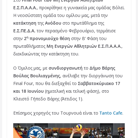
c
i
n
Ε.Σ.Π.Α.Α.Α
., προκρίθηκε η γυναικεία μας ομάδας Βόλεϊ.
e
t
t
Η νεοσύστατη ομάδα του ομίλου μας, μετά την
b
t
e
κατάκτηση
της
Ανόδου
στο πρωτάθλημα της
o
e
r
Ε.Σ.ΠΕ.Δ.Α.
τον περασμένο Φεβρουάριο, τερμάτισε
η
στην
2
προνομιούχο θέση
στην Β’ Φάση του
o
r
e
πρωταθλήματος
Μη Ενεργών Αθλητριών Ε.Σ.Π.Α.Α.Α
.,
k
s
διεκδικώντας την κατάκτηση του.
t
Ο Όμιλος μας, με
συνδιοργανωτή
το
Δήμο Βάρης
Βούλας Βουλιαγμένης
, ανέλαβε την διοργάνωση του
Final Four, που θα διεξαχθεί τo
Σαββατοκύριακο 17
και 18 Ιουνίου
(ημιτελική και τελική φάση), στο
Κλειστό Γήπεδο Βάρης (Άττιδος 1).
Επίσημος χορηγός του Τουρνουά είναι το
Tanto Cafe
.