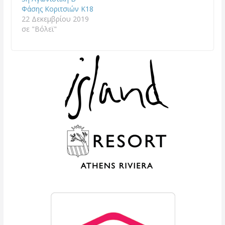
Φάσης Κοριτσιών Κ18
22 Δεκεμβρίου 2019
σε "Βόλεϊ"