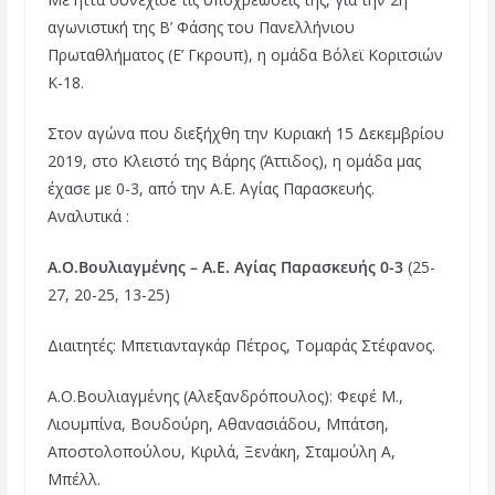
c
i
n
αγωνιστική της Β’ Φάσης του Πανελλήνιου
e
t
t
Πρωταθλήματος (Ε’ Γκρουπ), η ομάδα Βόλεϊ Κοριτσιών
b
t
e
Κ-18.
o
e
r
Στον αγώνα που διεξήχθη την Κυριακή 15 Δεκεμβρίου
o
r
e
2019, στο Κλειστό της Βάρης (Άττιδος), η ομάδα μας
k
s
έχασε με 0-3, από την Α.Ε. Αγίας Παρασκευής.
t
Αναλυτικά :
Α.Ο.Βουλιαγμένης – Α.Ε. Αγίας Παρασκευής 0-3
(25-
27, 20-25, 13-25)
Διαιτητές: Μπετιανταγκάρ Πέτρος, Τομαράς Στέφανος.
Α.Ο.Βουλιαγμένης (Αλεξανδρόπουλος): Φεφέ Μ.,
Λιουμπίνα, Βουδούρη, Αθανασιάδου, Μπάτση,
Αποστολοπούλου, Κιριλά, Ξενάκη, Σταμούλη Α,
Μπέλλ.