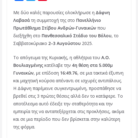
a
w
i
Με δύο καλές παρουσίες ολοκλήρωσε η
Δάφνη
c
i
n
Λαβασά
τη συμμετοχή της στο
Πανελλήνιο
e
t
t
Πρωτάθλημα Στίβου Ανδρών-Γυναικών
που
b
t
e
διεξήχθη στο
Πανθεσσαλικό Στάδιο του Βόλου
, το
o
e
r
Σαββατοκύριακο
2–3 Αυγούστου
2025.
o
r
e
Το απόγευμα της Κυριακής, η αθλήτρια του
Α.Ο.
k
s
Βουλιαγμένης
κατέλαβε την
4η θέση στα 5.000μ
t
Γυναικών
, με επίδοση
16:49.76
, σε μια τακτικά έξυπνη
και μαχητική κούρσα απέναντι σε ισχυρές αντιπάλους.
Η Δάφνη παρέμεινε συγκεντρωμένη, προσπάθησε να
βρεθεί στις 3 πρώτες θέσεις αλλά δεν το κατάφερε. Το
αποτέλεσμα αυτό έδειξε την σταθερότητα και την
εμπειρία της να ανταπεξέρχεται στις προκλήσεις, ακόμα
και σε μια περίοδο που δεν βρίσκεται στην καλύτερη
της φόρμα.