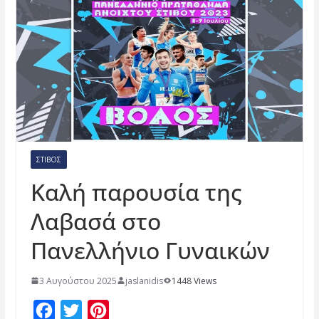
ΣΤΊΒΟΣ
Καλή παρουσία της
Λαβασά στο
Πανελλήνιο Γυναικών
3 Αυγούστου 2025
jaslanidis
1448 Views
F
T
P