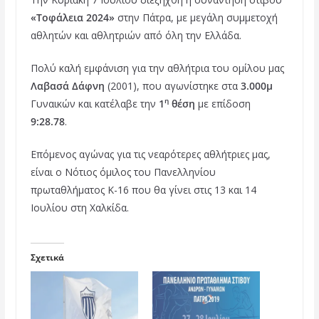
c
i
n
«Τοφάλεια 2024»
στην Πάτρα, με μεγάλη συμμετοχή
e
t
t
αθλητών και αθλητριών από όλη την Ελλάδα.
b
t
e
Πολύ καλή εμφάνιση για την αθλήτρια του ομίλου μας
o
e
r
Λαβασά Δάφνη
(2001), που αγωνίστηκε στα
3.000μ
o
r
e
η
Γυναικών και κατέλαβε την
1
θέση
με επίδοση
k
s
9:28.78
.
t
Επόμενος αγώνας για τις νεαρότερες αθλήτριες μας,
είναι ο Νότιος όμιλος του Πανελληνίου
πρωταθλήματος Κ-16 που θα γίνει στις 13 και 14
Ιουλίου στη Χαλκίδα.
Σχετικά