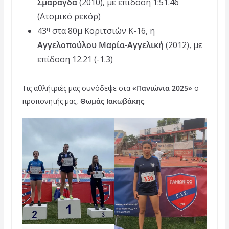
Σμαράγδα
(2010), με επίδοση 1:51.46
(Ατομικό ρεκόρ)
43
στα 80μ Κοριτσιών Κ-16, η
η
Αγγελοπούλου Μαρία-Αγγελική
(2012), με
επίδοση 12.21 (-1.3)
Τις αθλήτριές μας συνόδεψε στα
«Πανιώνια 2025»
ο
προπονητής μας,
Θωμάς Ιακωβάκης
.