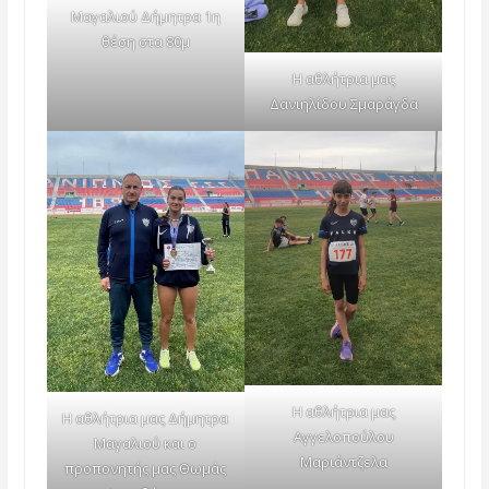
Μαγαλιού Δήμητρα 1η
θέση στα 80μ
Η αθλήτρια μας
Δανιηλίδου Σμαράγδα
Η αθλήτρια μας
Η αθλήτρια μας Δήμητρα
Αγγελοπούλου
Μαγαλιού και ο
Μαριάντζελα
προπονητής μας Θωμάς