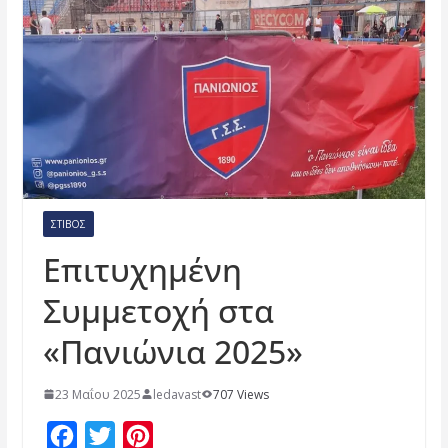
ΣΤΊΒΟΣ
Επιτυχημένη
Συμμετοχή στα
«Πανιώνια 2025»
23 Μαΐου 2025
ledavast
707 Views
F
T
P