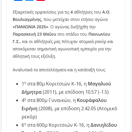
a
w
i
Εξαιρετικές εμφανίσεις για τις
4
αθλήτριες του
Α.Ο.
c
i
n
Βουλιαγμένης
, που μετείχαν στον ετήσιο αγώνα
e
t
t
«ΠΑΝΙΩΝΙΑ 2025»
. Ο αγώνας διεξήχθη την
b
t
e
Παρασκευή 23 Μαΐου
στο στάδιο του
Πανιωνίου
o
e
r
Γ.Σ.
, και οι αθλήτριές μας πέτυχαν ατομικά ρεκόρ και
αποκόμισαν σημαντική αγωνιστική εμπειρία για την
o
r
e
αθλητική τους εξέλιξη.
k
s
t
Αναλυτικά τα αποτελέσματα και η κατάταξή τους:
1
στα 80μ Κοριτσιών Κ-16, η
Μαγαλιού
η
Δήμητρα
(2011), με επίδοση 10.57 (-1.5)
4
στα 800μ Γυναικών, η
Κουράφαλου
η
Ειρήνη
(2008), με επίδοση 2:42.05 (Ατομικό
ρεκόρ)
6
στα 600μ Κοριτσιών Κ-16, η
Δανιηλίδου
η