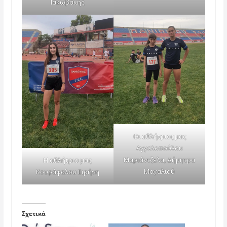
Ιακωβάκης
Οι αθλήτριες μας
Αγγελοπούλου
Μαριάντζελα, Δήμητρα
Η αθλήτρια μας
Μαγαλιού
Κουράφαλου Ειρήνη
Σχετικά