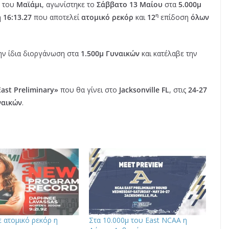
ο του
Μαϊάμι
, αγωνίστηκε το
Σάββατο 13 Μαίου
στα
5.000μ
η
η
16:13.27
που αποτελεί
ατομικό ρεκόρ
και
12
επίδοση
όλων
την ίδια διοργάνωση στα
1.500μ
Γυναικών
και κατέλαβε την
ast Preliminary»
που θα γίνει στο
Jacksonville
FL
, στις
24-27
ναικών
.
ε ατομικό ρεκόρ η
Στα 10.000μ του East NCAA η