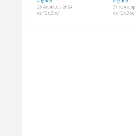
Λαβασά
Λαβασά
26 Απριλίου 2024
31 Ιανουαρ
σε "Στίβος"
σε "Στίβος"