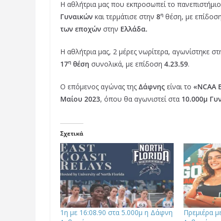
b
t
e
Η αθλήτρια μας που εκπροσωπεί το πανεπιστήμι
η
Γυναικών
o
και τερμάτισε στην
e
r
8
θέση, με επίδοσ
των εποχών
στην
Ελλάδα.
o
r
e
k
s
Η αθλήτρια μας, 2 μέρες νωρίτερα, αγωνίστηκε σ
t
η
17
θέση
συνολικά, με επίδοση
4.23.59
.
Ο επόμενος αγώνας της
Δάφνης
είναι το
«NCAA E
Μαίου 2023
, όπου θα αγωνιστεί στα
10.000μ Γυ
Σχετικά
1η με 16:08.90 στα 5.000μ η Δάφνη
Πρεμιέρα μ