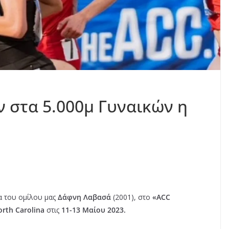
 στα 5.000μ Γυναικών η
α του ομίλου μας
Δάφνη Λαβασά
(2001), στο
«ACC
orth Carolina
στις
11-13 Μαίου 2023.