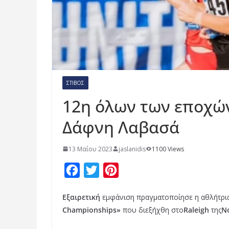
ΣΤΊΒΟΣ
12η όλων των εποχών
Δάφνη Λαβασά
13 Μαΐου 2023
jaslanidis
1100 Views
F
T
P
a
w
i
Εξαιρετική
εμφάνιση πραγματοποίησε η αθλήτρι
c
i
n
Championships»
που διεξήχθη στο
Raleigh
της
N
e
t
t