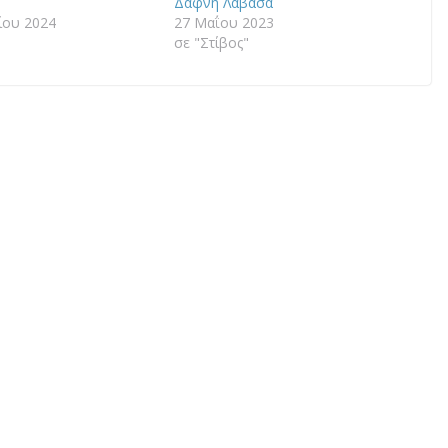
Δάφνη Λαβασά
ίου 2024
27 Μαΐου 2023
σε "Στίβος"