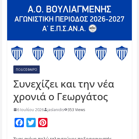
ΠΟΔΌΣΦΑΙΡΟ
Συνεχίζει και την νέα
χρονιά ο Γεωργάτος
6 Ιουλίου 2026
jaslanidis
353 Views
F
T
P
a
w
i
Ένας ακόμη πολύ ταλαντούχος ποδοσφαιριστής