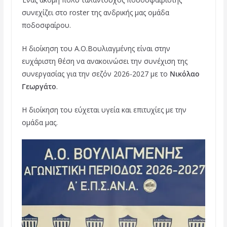
c
i
n
συνεχίζει στο roster της ανδρικής μας ομάδα
e
t
t
ποδοσφαίρου.
b
t
e
Η διοίκηση του Α.Ο.Βουλιαγμένης είναι στην
o
e
r
ευχάριστη θέση να ανακοινώσει την συνέχιση της
o
r
e
συνεργασίας για την σεζόν 2026-2027 με το
Νικόλαο
k
s
Γεωργάτο
.
t
Η διοίκηση του εύχεται υγεία και επιτυχίες με την
ομάδα μας.