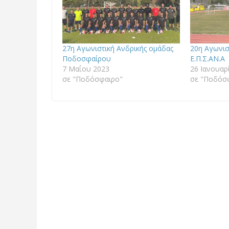
27η Αγωνιστική Ανδρικής ομάδας
20η Αγωνισ
Ποδοσφαίρου
Ε.Π.Σ.ΑΝ.Α
7 Μαΐου 2023
26 Ιανουαρ
σε "Ποδόσφαιρο"
σε "Ποδόσ