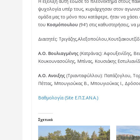
Η εξέλιξη αυτή έδωσε το πλεονέκτημα στους παίκ
ψυχολογία υπέρ τους, κυριάρχησαν στον αγωνιστ
ομάδα μας το μόνο που κατάφερε, ήταν να χάσει 
του
Κοσμόπουλου
(94′) στις καθυστερήσεις, να 
Διαιτητές: Τριγάζης,Αλεξοπούλου,Κουτζιακουτζίδ
Α.Ο. Βουλιαγμένης
(Κατράνας): Αφουξενίδης, Βε
Κουκουνασούλης, Μπίνας, Κουσιάκης Εστυλιανίδης
Α.Ο. Ανοιξης
(Τριανταφύλλου): Παπάζογλου, Τορλ
Πέττας, Μπουγιούκας Β., Μπουγιούκας Ι., Δρόσος
Βαθμολογία (Site Ε.Π.Σ.ΑΝ.Α.)
Σχετικά