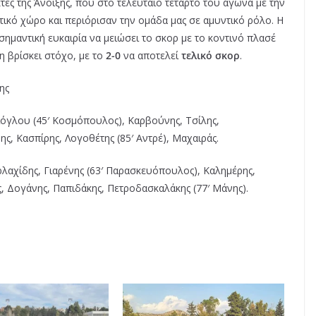
τες της Άνοιξης, που στο τελευταίο τέταρτο του αγώνα με την
ικό χώρο και περιόρισαν την ομάδα μας σε αμυντικό ρόλο. Η
σημαντική ευκαιρία να μειώσει το σκορ με το κοντινό πλασέ
μη βρίσκει στόχο, με το
2-0
να αποτελεί
τελικό σκορ
.
ης
ιόγλου (45′ Κοσμόπουλος), Καρβούνης, Τσίλης,
, Κασπίρης, Λογοθέτης (85′ Αντρέ), Μαχαιράς.
αχίδης, Γιαρένης (63′ Παρασκευόπουλος), Καλημέρης,
, Δογάνης, Παπιδάκης, Πετροδασκαλάκης (77′ Μάνης).