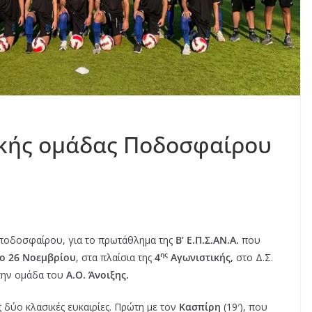
ικής ομάδας Ποδοσφαίρου
 ποδοσφαίρου, για το πρωτάθλημα της
Β’ Ε.Π.Σ.ΑΝ.Α.
που
ης
ο 26 Νοεμβρίου
, στα πλαίσια της
4
Aγωνιστικής,
στο Δ.Σ.
 την ομάδα του
Α.Ο. Άνοιξης.
 δύο κλασικές ευκαιρίες. Πρώτη με τον
Κασπίρη
(19′), που