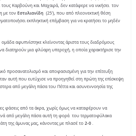
τους Καρβούνη και Μαχαιρά, δεν κατάφερε να νικήσει τον
ρη με τον
Εστυλιανίδη
(25’),
που από πλεονεκτική θέση
ματοποιήσει εκπληκτική επέμβαση για να κρατήσει το μηδέν
ς ομάδα αφυπνίστηκε κλείνοντας άριστα τους διαδρόμους
ς να διατηρούν μια φλύαρη υπεροχή, η οποία χαρακτήρισε την
τικό προσανατολισμό και αποφασισμένη για την επίτευξη
ταν αυτή που ευτύχισε να προηγηθεί στη πρώτη της επίσκεψη
 ύστερα από μεγάλη πάσα του Πέττα και ασυνεννοησία της
ες φάσεις από τα άκρα, χωρίς όμως να καταφέρουν να
ξανά από μεγάλη πάσα αυτή τη φορά του τερματοφύλακα
λάτη της άμυνας μας, κάνοντας με πλασέ το
2-0
.