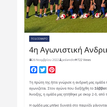
ΠΟΔΌΣΦΑΙΡΟ
4η Αγωνιστική Ανδρ
26 Νοεμβρίου 2022
jaslanidis
722 Views
F
T
P
a
w
i
Τη πρώτη της ήττα γνώρισε η ανδρική μας ομάδα
c
i
n
αγωνιζεται. Στον αγώνα που διεξήχθη το
Σάββατ
e
t
t
Άνοιξης, η ομάδα μας ηττήθηκε με σκορ 2-0, από
b
t
e
Η ομάδα μας μπήκε δυνατά στο παιχνίδι χάνοντας
o
e
r