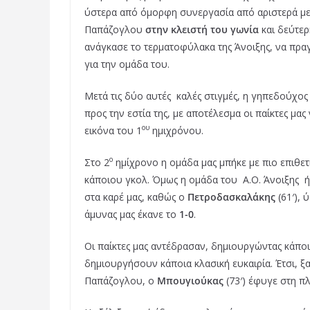
ύστερα από όμορφη συνεργασία από αριστερά με 
o
r
e
Παπάζογλου
στην κλειστή του γωνία
και δεύτε
k
s
ανάγκασε το τερματοφύλακα της Άνοιξης, να πραγ
t
για την ομάδα του.
Μετά τις δύο αυτές καλές στιγμές, η γηπεδούχο
προς την εστία της, με αποτέλεσμα οι παίκτες μα
ου
εικόνα του 1
ημιχρόνου.
ο
Στο 2
ημίχρονο η ομάδα μας μπήκε με πιο επιθε
κάποιου γκολ. Όμως η ομάδα του Α.Ο. Άνοιξης ή
στα καρέ μας, καθώς ο
Πετροδασκαλάκης
(61′),
άμυνας μας έκανε το
1-0
.
Οι παίκτες μας αντέδρασαν, δημιουργώντας κάποι
δημιουργήσουν κάποια κλασική ευκαιρία. Έτσι, 
Παπάζογλου, ο
Μπουγιούκας
(73′) έφυγε στη π