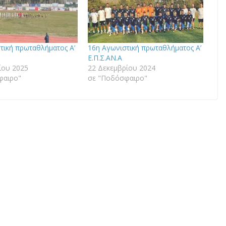
τική πρωταθλήματος A’
16η Αγωνιστική πρωταθλήματος A’
Ε.Π.Σ.ΑΝ.Α
ίου 2025
22 Δεκεμβρίου 2024
φαιρο"
σε "Ποδόσφαιρο"