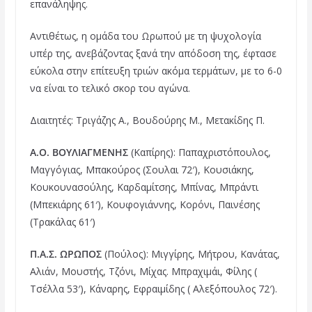
επανάληψης.
Αντιθέτως, η ομάδα του Ωρωπού με τη ψυχολογία
υπέρ της, ανεβάζοντας ξανά την απόδοση της, έφτασε
εύκολα στην επίτευξη τριών ακόμα τερμάτων, με το 6-0
να είναι το τελικό σκορ του αγώνα.
Διαιτητές: Τριγάζης Α., Βουδούρης Μ., Μετακίδης Π.
A.O. ΒΟΥΛΙΑΓΜΕΝΗΣ
(Καπίρης): Παπαχριστόπουλος,
Μαγγόγιας, Μπακούρος (Σουλαι 72′), Κουσιάκης,
Κουκουνασούλης, Καρδαμίτσης, Μπίνας, Μπράντι
(Μπεκιάρης 61′), Κουφογιάννης, Κορόνι, Παινέσης
(Τρακάλας 61′)
Π.Α.Σ. ΩΡΩΠΟΣ
(Πούλος): Μιγγίρης, Μήτρου, Κανάτας,
Αλιάν, Μουστής, Τζόνι, Μίχας. Μπραχιμάι, Φίλης (
Τσέλλα 53′), Κάναρης, Εφραιμίδης ( Αλεξόπουλος 72′).