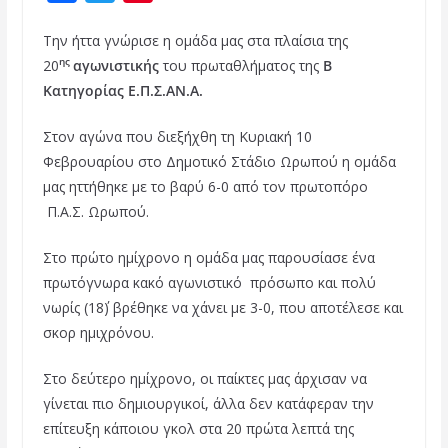
a
w
i
Την ήττα γνώρισε η ομάδα μας στα πλαίσια της
c
i
n
ης
20
αγωνιστικής
του πρωταθλήματος της
Β
e
t
t
Κατηγορίας Ε.Π.Σ.ΑΝ.Α.
b
t
e
Στον αγώνα που διεξήχθη τη Κυριακή 10
o
e
r
Φεβρουαρίου στο Δημοτικό Στάδιο Ωρωπού η ομάδα
o
r
e
μας ηττήθηκε με το βαρύ 6-0 από τον πρωτοπόρο
k
s
Π.Α.Σ. Ωρωπού.
t
Στο πρώτο ημίχρονο η ομάδα μας παρουσίασε ένα
πρωτόγνωρα κακό αγωνιστικό πρόσωπο και πολύ
νωρίς (18΄) βρέθηκε να χάνει με 3-0, που αποτέλεσε και
σκορ ημιχρόνου.
Στο δεύτερο ημίχρονο, οι παίκτες μας άρχισαν να
γίνεται πιο δημιουργικοί, άλλα δεν κατάφεραν την
επίτευξη κάποιου γκολ στα 20 πρώτα λεπτά της