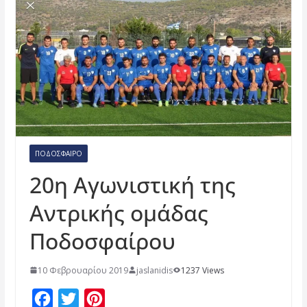
ΠΟΔΌΣΦΑΙΡΟ
20η Αγωνιστική της
Αντρικής ομάδας
Ποδοσφαίρου
10 Φεβρουαρίου 2019
jaslanidis
1237 Views
F
T
P