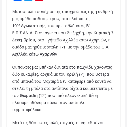
a
w
i
Με ισοπαλία συνέχισε της υποχρεώσεις της η ανδρική
c
i
n
μας ομάδα ποδοσφαίρου, στα πλαίσια της
e
t
t
ης
10
Αγωνιστικής
, του πρωταθλήματος
B’
b
t
e
Ε.Π.Σ.ΑΝ.Α.
Στον αγώνα που διεξήχθη, την
Κυριακή 3
o
e
r
Δεκεμβρίου,
στο γήπεδο Αχιλλέα κάτω Αχαρνών, η
ομάδα μας ήρθε ισόπαλη 1-1, με την ομάδα του
Ο.Α.
o
r
e
Αχιλλέα κάτω Αχαρνών .
k
s
t
Οι παίκτες μας μπήκαν δυνατά στο παιχνίδι, χάνοντας
δύο ευκαιρίες, αρχικά με τον
Κριλή
(7’), που ύστερα
από μπαλιά του Μαχαιρά
δεν κατάφερε από κοντά να
στείλει τη μπάλα στα αντίπαλα δίχτυα και μετέπειτα με
τον
Θωμαΐδη
(12’) που από πλεονεκτική θέση
πλάσαρε αδύναμα πάνω στον αντίπαλο
τερματοφύλακα.
Μετά τις δύο αυτές καλές στιγμές, οι γηπεδούχοι