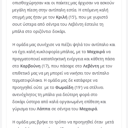
οπισθοχώρησαν και οι παίκτες μας άρχισαν να ασκούν
μεγάλη πίεση στην αντίπαλη εστία. Η επόμενη καλή
στιγμή μας ήταν με τον
Κριλή
(15’), που με γυριστό
σουτ ύστερα από σέντρα του Λεβέντη
έστειλε τη
μπάλα στο οριζόντιο δοκάρι.
Η ομάδα μας συνέχισε να πιέζει ψηλά τον αντίπαλο και
να έχει καλή κυκλοφορία μπάλας, με το
Μαχαιρά
να
πραγματοποιεί καταπληκτική ενέργεια και κάθετη πάσα
στο
Καρβούνη
(17), που πάσαρε στο
Λεβέντη
με τον
επιθετικό μας να μη μπορεί να νικήσει τον αντίπαλο
τερματοφύλακα. Η ομάδα μας δε κατάφερε να
προηγηθεί ούτε με το
Θωμαΐδη
(19′) να στέλνει
ανενόχλητος τη μπάλα για δεύτερη φορά στο
δοκάρι ύστερα από καλά οργανωμένη επίθεση και
γύρισμα του
Λάππα
σε σέντρα του
Μαχαιρά
.
Η ομάδα μας βρήκε το τρόπο να προηγηθεί όταν μετά