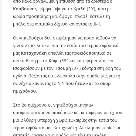
από καλά οργανωμένη επίθεση από τα αριστερά ο
Καρβούνης
, βρήκε άψογα το
Κριλή
(29′)
,
που με
ωραία προσποίηση και άψογο πλασέ έστειλε τη
μπάλα στα αντίπαλα δίχτυα κάνοντας το
0-1.
Οι γηπεδούχοι δεν σταμάτησαν να προσπαθούν να
γίνουν απειλητικοί για την εστία του τερματοφύλακά
μας
Καταχανάκη
απειλώντας προειδοποιητικά σε
αντεπίθεση με το
Κόφι
(33′) και καταφέρνοντας να
ισοφαρίσουν με τον
Τσουρή
(37′) κόντρα στη ροή του
αγώνα βάζοντας έτσι δύσκολα στην ομάδα μας για τη
συνέχεια κάνοντας το
1-1 που ήταν και το σκορ
ημιχρόνου.
Στο 2ο ημίχρονο οι γηπεδούχοι μπήκαν
αποφασισμένοι να ρισκάρουν και κατάφεραν να έχουν
μια φλύαρη υπεροχή χωρίς ευκαιρίες στην εστία του
τερματοφύλακά μας Καταχανάκη. Απείλησαν κυρίως με
στατικές φάσεις και η ομάδα μας είχε τη μεγάλη