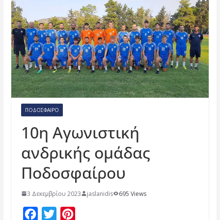
ΠΟΔΌΣΦΑΙΡΟ
10η Αγωνιστική
ανδρικής ομάδας
Ποδοσφαίρου
3 Δεκεμβρίου 2023
jaslanidis
695 Views
F
T
P