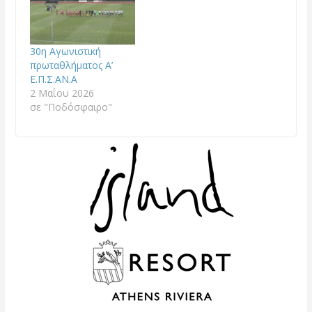
30η Αγωνιστική
πρωταθλήματος A’
Ε.Π.Σ.ΑΝ.Α
2 Μαΐου 2026
σε "Ποδόσφαιρο"