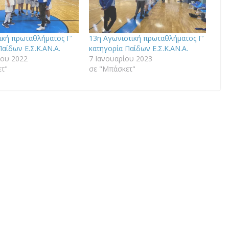
ική πρωταθλήματος Γ’
13η Αγωνιστική πρωταθλήματος Γ’
Παίδων Ε.Σ.Κ.ΑΝ.Α.
κατηγορία Παίδων Ε.Σ.Κ.ΑΝ.Α.
ίου 2022
7 Ιανουαρίου 2023
τ"
σε "Μπάσκετ"