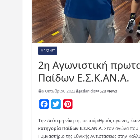
ΜΠΆΣΚΕΤ
2η Αγωνιστική πρωτα
Παίδων Ε.Σ.Κ.ΑΝ.Α.
9 Οκτωβρίου 2022
jaslanidis
828 Views
F
T
P
a
w
i
Την δεύτερη νίκη της σε ισάριθμούς αγώνες, έκα
c
i
n
κατηγορία Παίδων Ε.Σ.Κ.ΑΝ.Α.
Στον αγώνα που 
e
t
t
Γυμναστήριο της Εθνικής Αντιστάσεως στην Καλλιθ