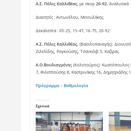
b
t
e
Α.Σ. Πόλις Καλλιθέας
, με σκορ
20-92.
Αναλυτικά :
o
e
r
Διαιτητές : Αντωνέλου, Μιτουλάκης.
o
r
e
k
s
Δεκάλεπτα : 05-25, 15-47, 16-75, 20-92
t
Α.Σ. Πόλις Καλλιθέας
,
(Βασιλοπαναγής): Διονυσό
Ζιλελίδης, Ραγκούσης, Τσανκόιβ 5, Καζίρας.
Α.Ο.Βουλιαγμένη
ς (Κολοτούρος): Κωστόπουλος 8
7, Φιλιππούσης 8, Καστρινάκης 16, Δημητριάδης 1
Πρόγραμμα – Βαθμολογία
Σχετικά