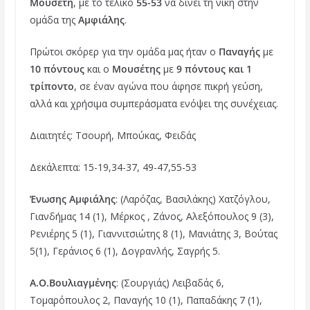
Μουσέτη
, με το τελικό
55-53
να δίνει τη νίκη στην
ομάδα της
Αμφιάλης
.
Πρώτοι σκόρερ για την ομάδα μας ήταν ο
Παναγής
με
10 πόντους
και ο
Μουσέτης
με
9 πόντους και 1
τρίποντο
, σε έναν αγώνα που άφησε πικρή γεύση,
αλλά και χρήσιμα συμπεράσματα ενόψει της συνέχειας.
Διαιτητές: Τσουρή, Μπούκας, Φειδάς
Δεκάλεπτα: 15-19,34-37, 49-47,55-53
Ένωσης Αμφιάλης
: (Λαρόζας, Βασιλάκης) Χατζόγλου,
Γιανδήμας 14 (1), Μέρκος , Ζάνος, Αλεξόπουλος 9 (3),
Ρενιέρης 5 (1), Γιαννιτσιώτης 8 (1), Μανιάτης 3, Βούτας
5(1), Γεράνιος 6 (1), Δογρανλής, Σαγρής 5.
Α.Ο.Βουλιαγμένης
: (Σουργιάς) Λειβαδάς 6,
Τομαρόπουλος 2, Παναγής 10 (1), Παπαδάκης 7 (1),