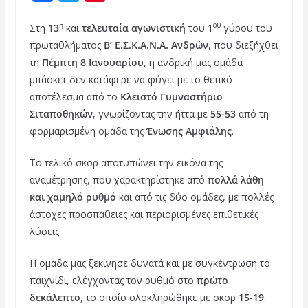
a
w
i
η
ου
Στη
13
και
τελευταία αγωνιστική
του 1
γύρου του
c
i
n
πρωταθλήματος
Β’ Ε.Σ.Κ.Α.Ν.Α. Ανδρών
, που διεξήχθει
e
t
t
τη
Πέμπτη 8 Ιανουαρίου
, η ανδρική μας ομάδα
b
t
e
μπάσκετ δεν κατάφερε να φύγει με το θετικό
o
e
r
αποτέλεσμα από το
Κλειστό Γυμναστήριο
Σιταποθηκών
, γνωρίζοντας την ήττα με
55-53
από τη
o
r
e
φορμαρισμένη ομάδα της
Ένωσης Αμφιάλης
.
k
s
t
Το τελικό σκορ αποτυπώνει την εικόνα της
αναμέτρησης, που χαρακτηρίστηκε από
πολλά λάθη
και χαμηλό ρυθμό
και από τις δύο ομάδες, με πολλές
άστοχες προσπάθειες και περιορισμένες επιθετικές
λύσεις.
Η ομάδα μας ξεκίνησε δυνατά και με συγκέντρωση το
παιχνίδι, ελέγχοντας τον ρυθμό στο
πρώτο
δεκάλεπτο
, το οποίο ολοκληρώθηκε με σκορ
15-19
.