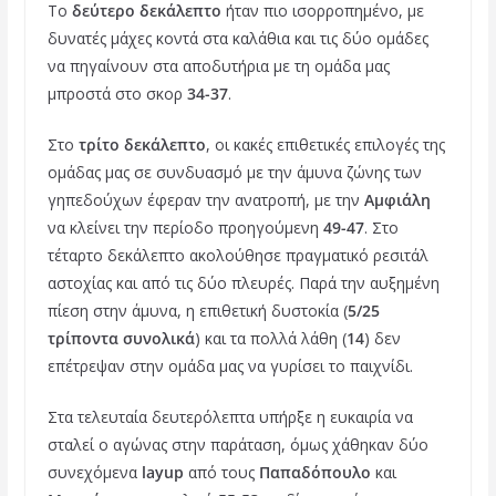
Το
δεύτερο δεκάλεπτο
ήταν πιο ισορροπημένο, με
δυνατές μάχες κοντά στα καλάθια και τις δύο ομάδες
να πηγαίνουν στα αποδυτήρια με τη ομάδα μας
μπροστά στο σκορ
34-37
.
Στο
τρίτο δεκάλεπτο
, οι κακές επιθετικές επιλογές της
ομάδας μας σε συνδυασμό με την άμυνα ζώνης των
γηπεδούχων έφεραν την ανατροπή, με την
Αμφιάλη
να κλείνει την περίοδο προηγούμενη
49-47
. Στο
τέταρτο δεκάλεπτο ακολούθησε πραγματικό ρεσιτάλ
αστοχίας και από τις δύο πλευρές. Παρά την αυξημένη
πίεση στην άμυνα, η επιθετική δυστοκία (
5/25
τρίποντα συνολικά
) και τα πολλά λάθη (
14
) δεν
επέτρεψαν στην ομάδα μας να γυρίσει το παιχνίδι.
Στα τελευταία δευτερόλεπτα υπήρξε η ευκαιρία να
σταλεί ο αγώνας στην παράταση, όμως χάθηκαν δύο
συνεχόμενα
layup
από τους
Παπαδόπουλο
και