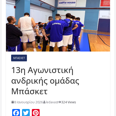
ΜΠΆΣΚΕΤ
13η Αγωνιστική
ανδρικής ομάδας
Μπάσκετ
8 Ιανουαρίου 2026
ledavast
324 Views
F
T
P