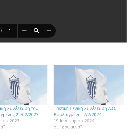
νική Συνέλευση του
Τακτική Γενική Συνέλευση Α.Ο.
αγμένης 22/02/2023
Βουλιαγμένης 7/2/2024
ρίου 2023
19 Ιανουαρίου 2024
να"
σε "Δρώμενα"