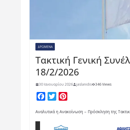
ΔΡΏΜΕΝΑ
Τακτική Γενική Συνέ
18/2/2026
30 Ιανουαρίου 2026
jaslanidis
346 Views
F
T
P
a
w
i
Αναλυτικά η Ανακοίνωση – Πρόσκληση της Τακτι
c
i
n
e
t
t