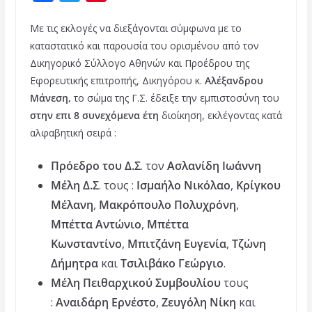
a
w
i
Με τις εκλογές να διεξάγονται σύμφωνα με το
c
i
n
καταστατικό και παρουσία του ορισμένου από τον
e
t
t
Δικηγορικό Σύλλογο Αθηνών και Προέδρου της
b
t
e
Εφορευτικής επιτροπής, Δικηγόρου κ.
Αλέξανδρου
o
e
r
Μάνεση,
το σώμα της Γ.Σ. έδειξε την εμπιστοσύνη του
στην επι 8 συνεχόμενα έτη
διοίκηση,
εκλέγοντας κατά
o
r
e
αλφαβητική σειρά :
k
s
t
Πρόεδρο του Δ.Σ
. τον
Ασλανίδη Ιωάννη
Μέλη Δ.Σ
. τους :
Ισμαήλο Νικόλαο
,
Κρίγκου
Μέλανη
,
Μακρόπουλο Πολυχρόνη
,
Μπέττα Αντώνιο
,
Μπέττα
Κωνσταντίνο
,
Μπιτζάνη Ευγενία
,
Τζώνη
Δήμητρα
και
Τσιλιβάκο Γεώργιο
.
Μέλη Πειθαρχικού Συμβουλίου
τους
:
Αναιδάρη Ερνέστο
,
Ζευγόλη Νίκη
και