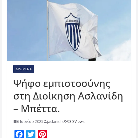
ΔΡΏΜΕΝΑ
Ψήφο εμπιστοσύνης
στη Διοίκηση Ασλανίδη
– Μπέττα.
6 Ιουνίου 2025
jaslanidis
930 Views
F
T
P