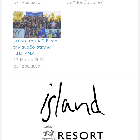
σε "Δρώμενα"
σε "Ποδόσφαιρο"
Φιέστα του Α.Ο.Β. για
την άνοδο στην Α’
Ε.Π.Σ.ΑΝ.Α
12 Μαΐου 2024
σε "Δρώμενα"