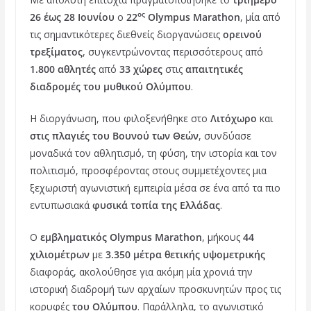
c
i
n
ος
26 έως 28 Ιουνίου
ο
22
Olympus Marathon
, μία από
e
t
t
τις σημαντικότερες διεθνείς διοργανώσεις
ορεινού
b
t
e
τρεξίματος
, συγκεντρώνοντας περισσότερους από
o
e
r
1.800 αθλητές
από
33 χώρες
στις
απαιτητικές
διαδρομές του μυθικού Ολύμπου
.
o
r
e
k
s
Η διοργάνωση, που φιλοξενήθηκε στο
Λιτόχωρο
και
t
στις πλαγιές του Βουνού των Θεών
, συνδύασε
μοναδικά τον αθλητισμό, τη φύση, την ιστορία και τον
πολιτισμό, προσφέροντας στους συμμετέχοντες μια
ξεχωριστή αγωνιστική εμπειρία μέσα σε ένα από τα πιο
εντυπωσιακά
φυσικά τοπία της Ελλάδας
.
Ο
εμβληματικός Olympus Marathon
, μήκους
44
χιλιομέτρων
με
3.350 μέτρα θετικής υψομετρικής
διαφοράς, ακολούθησε για ακόμη μία χρονιά την
ιστορική διαδρομή των αρχαίων προσκυνητών προς τις
κορυφές
του Ολύμπου
. Παράλληλα, το αγωνιστικό