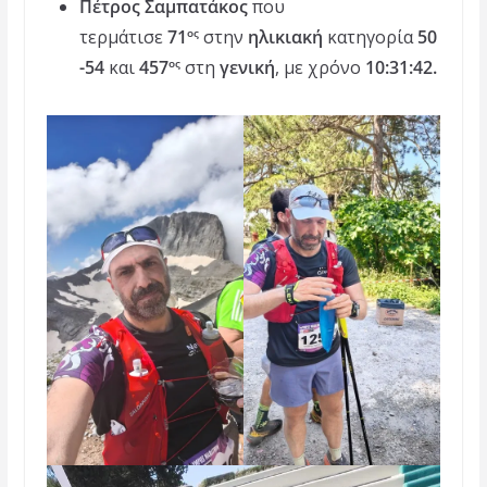
Πέτρος Σαμπατάκος
που
τερμάτισε
71
στην
ηλικιακή
κατηγορία
50
ος
-54
και
457
στη
γενική
, με χρόνο
10:31:42.
ος