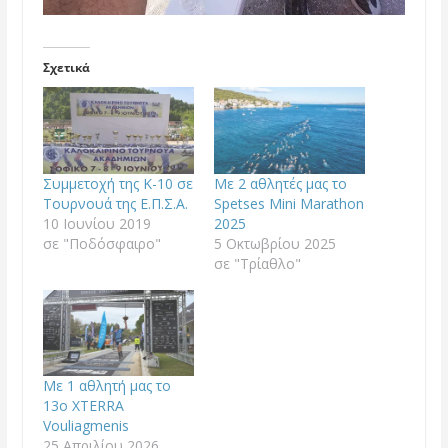
Σχετικά
Συμμετοχή της Κ-10 σε
Με 2 αθλητές μας το
Τουρνουά της Ε.Π.Σ.Α.
Spetses Mini Marathon
10 Ιουνίου 2019
2025
σε "Ποδόσφαιρο"
5 Οκτωβρίου 2025
σε "Τρίαθλο"
Με 1 αθλητή μας το
13o XTERRA
Vouliagmenis
25 Απριλίου 2026