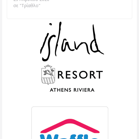
σε "Τρίαθλο"